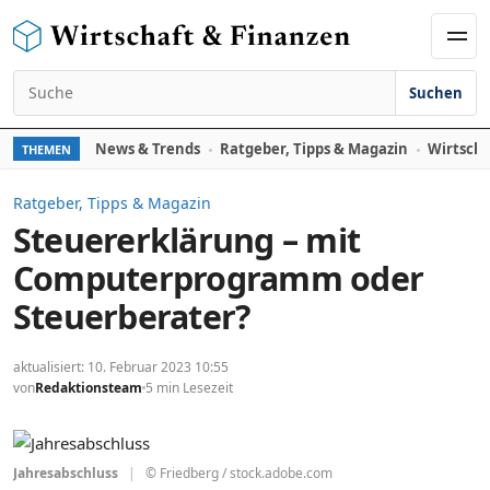
Zum Inhalt springen
Men
Suchen
Suchen nach:
News & Trends
Ratgeber, Tipps & Magazin
Wirtscha
THEMEN
Ratgeber, Tipps & Magazin
Steuererklärung – mit
Computerprogramm oder
Steuerberater?
aktualisiert: 10. Februar 2023 10:55
von
Redaktionsteam
5 min Lesezeit
Jahresabschluss
|
© Friedberg / stock.adobe.com