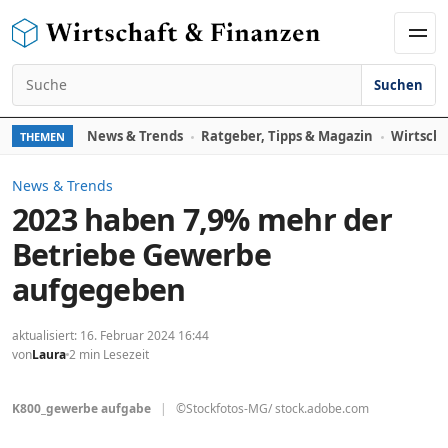
Zum Inhalt springen
Men
Suchen
Suchen nach:
News & Trends
Ratgeber, Tipps & Magazin
Wirtscha
THEMEN
News & Trends
2023 haben 7,9% mehr der
Betriebe Gewerbe
aufgegeben
aktualisiert: 16. Februar 2024 16:44
von
Laura
2 min Lesezeit
K800_gewerbe aufgabe
|
©Stockfotos-MG/ stock.adobe.com