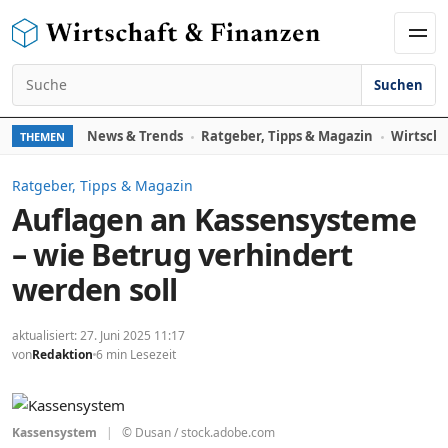
Zum Inhalt springen
Men
Suchen
Suchen nach:
News & Trends
Ratgeber, Tipps & Magazin
Wirtscha
THEMEN
Ratgeber, Tipps & Magazin
Auflagen an Kassensysteme
– wie Betrug verhindert
werden soll
aktualisiert: 27. Juni 2025 11:17
von
Redaktion
6 min Lesezeit
Kassensystem
|
© Dusan / stock.adobe.com