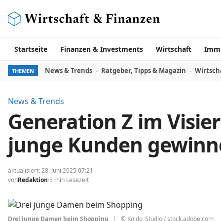
Zum Inhalt springen
Startseite
Finanzen & Investments
Wirtschaft
Immo
News & Trends
Ratgeber, Tipps & Magazin
Wirtsch
THEMEN
News & Trends
Generation Z im Visi
junge Kunden gewinn
aktualisiert: 28. Juni 2025 07:21
von
Redaktion
5 min Lesezeit
Drei junge Damen beim Shopping
|
© Koldo_Studio / stock.adobe.com