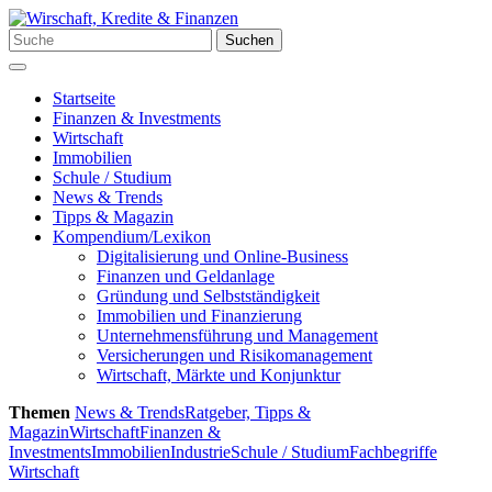
Zum
Inhalt
Suchen
Suchen
springen
nach:
Menü
Startseite
Finanzen & Investments
Wirtschaft
Immobilien
Schule / Studium
News & Trends
Tipps & Magazin
Kompendium/Lexikon
Digitalisierung und Online-Business
Finanzen und Geldanlage
Gründung und Selbstständigkeit
Immobilien und Finanzierung
Unternehmensführung und Management
Versicherungen und Risikomanagement
Wirtschaft, Märkte und Konjunktur
Themen
News & Trends
Ratgeber, Tipps &
Magazin
Wirtschaft
Finanzen &
Investments
Immobilien
Industrie
Schule / Studium
Fachbegriffe
Wirtschaft