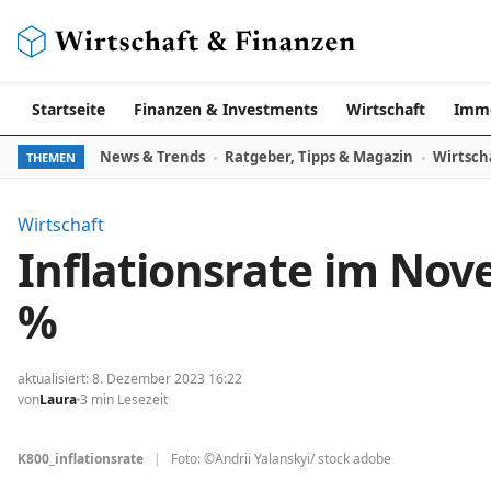
Zum Inhalt springen
Startseite
Finanzen & Investments
Wirtschaft
Immo
News & Trends
Ratgeber, Tipps & Magazin
Wirtsch
THEMEN
Wirtschaft
Inflationsrate im Nov
%
aktualisiert: 8. Dezember 2023 16:22
von
Laura
3 min Lesezeit
K800_inflationsrate
|
Foto: ©Andrii Yalanskyi/ stock adobe