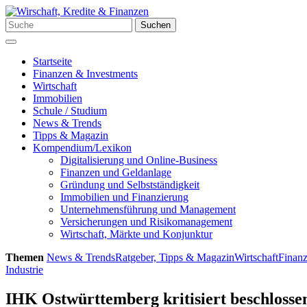
Zum
Inhalt
Suchen
Suchen
springen
nach:
Menü
Startseite
Finanzen & Investments
Wirtschaft
Immobilien
Schule / Studium
News & Trends
Tipps & Magazin
Kompendium/Lexikon
Digitalisierung und Online-Business
Finanzen und Geldanlage
Gründung und Selbstständigkeit
Immobilien und Finanzierung
Unternehmensführung und Management
Versicherungen und Risikomanagement
Wirtschaft, Märkte und Konjunktur
Themen
News & Trends
Ratgeber, Tipps & Magazin
Wirtschaft
Finanz
Industrie
IHK Ostwürttemberg kritisiert beschloss