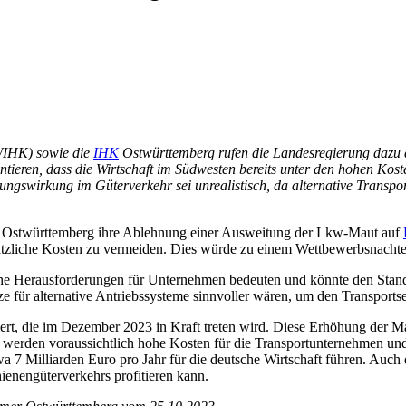
WIHK) sowie die
IHK
Ostwürttemberg rufen die Landesregierung dazu a
ren, dass die Wirtschaft im Südwesten bereits unter den hohen Kosten
ungswirkung im Güterverkehr sei unrealistisch, da alternative Transpor
 Ostwürttemberg ihre Ablehnung einer Ausweitung der Lkw-Maut auf
tzliche Kosten zu vermeiden. Dies würde zu einem Wettbewerbsnachte
he Herausforderungen für Unternehmen bedeuten und könnte den Stando
e für alternative Antriebssysteme sinnvoller wären, um den Transportsek
rt, die im Dezember 2023 in Kraft treten wird. Diese Erhöhung der Ma
werden voraussichtlich hohe Kosten für die Transportunternehmen und
a 7 Milliarden Euro pro Jahr für die deutsche Wirtschaft führen. Auch
ienengüterverkehrs profitieren kann.