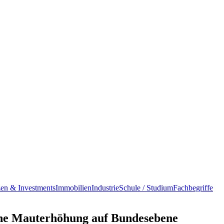
en & Investments
Immobilien
Industrie
Schule / Studium
Fachbegriffe
ene Mauterhöhung auf Bundesebene