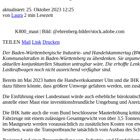
aktualisiert: 25. Oktober 2023 12:25
von
Laura
2 min Lesezeit
K800_maut
|
Bild: @ehrenberg-bilder/stock.adobe.com
TEILEN
Mail
Link
Drucken
Der Baden-Württembergische Industrie- und Handelskammertag (B
Kommunalstraßen in Baden-Württemberg zu überdenken. Sie argumentie
aktuellen konjunkturellen Situation untragbar wäre. Die erhoffte Lenk
Lastkraftwagen noch nicht ausreichend verfügbar sind.
Bereits im Mai 2023 hatten die Handwerkskammer Ulm und die IHK
dazu führen könnte, dass größere Umwege gefahren werden, um zusä
Die Einführung einer Landesmaut würde auch erhebliche bürokratisc
anstelle einer Maut eine investitionsfreundliche Umgebung und Anreiz
Die IHK hatte auch die vom Bund beschlossene Mauterhöhung kritisie
Fahrzeuge mit einem zulässigen Gesamtgewicht von über 3,5 Tonnen 
im Mautgesetz werden voraussichtlich zu zusätzlichen Kosten von etw
bestehen, wann die Transportbranche tatsächlich vom Ausbau des Sch