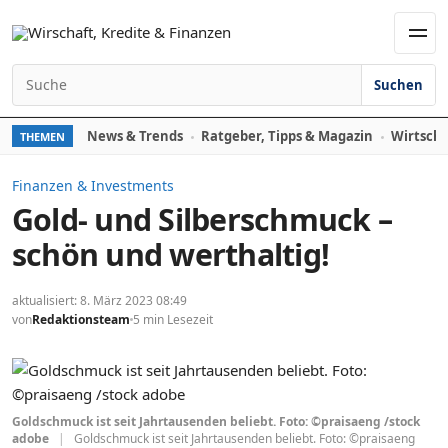
Zum Inhalt springen
Men
Suchen
Suchen nach:
News & Trends
Ratgeber, Tipps & Magazin
Wirtscha
THEMEN
Finanzen & Investments
Gold- und Silberschmuck –
schön und werthaltig!
aktualisiert: 8. März 2023 08:49
von
Redaktionsteam
5 min Lesezeit
Goldschmuck ist seit Jahrtausenden beliebt. Foto: ©praisaeng /stock
adobe
|
Goldschmuck ist seit Jahrtausenden beliebt. Foto: ©praisaeng