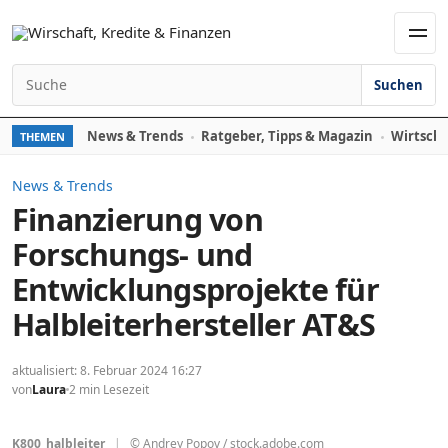
Zum Inhalt springen
Men
Suchen
Suchen nach:
News & Trends
Ratgeber, Tipps & Magazin
Wirtscha
THEMEN
News & Trends
Finanzierung von
Forschungs- und
Entwicklungsprojekte für
Halbleiterhersteller AT&S
aktualisiert: 8. Februar 2024 16:27
von
Laura
2 min Lesezeit
K800_halbleiter
|
© Andrey Popov / stock.adobe.com