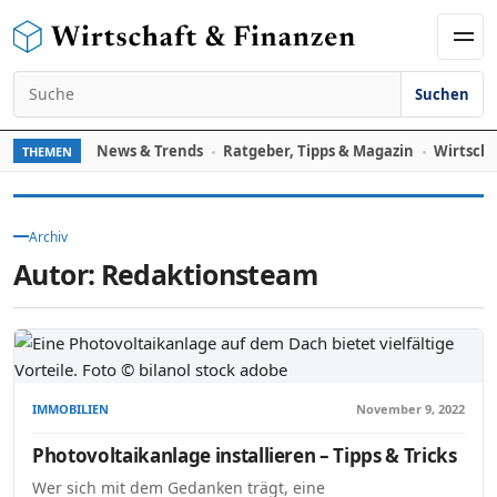
Zum Inhalt springen
Men
Suchen
Suchen nach:
News & Trends
Ratgeber, Tipps & Magazin
Wirtscha
THEMEN
Archiv
Autor:
Redaktionsteam
IMMOBILIEN
November 9, 2022
Photovoltaikanlage installieren – Tipps & Tricks
Wer sich mit dem Gedanken trägt, eine