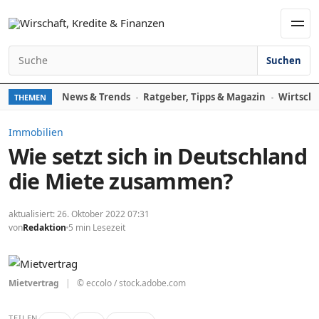
Zum Inhalt springen
Men
Suchen
Suchen nach:
News & Trends
Ratgeber, Tipps & Magazin
Wirtscha
THEMEN
Immobilien
Wie setzt sich in Deutschland
die Miete zusammen?
aktualisiert: 26. Oktober 2022 07:31
von
Redaktion
5 min Lesezeit
Mietvertrag
|
© eccolo / stock.adobe.com
TEILEN