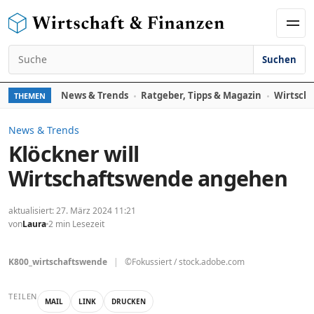
Zum Inhalt springen
Men
Suchen
Suchen nach:
News & Trends
Ratgeber, Tipps & Magazin
Wirtscha
THEMEN
News & Trends
Klöckner will
Wirtschaftswende angehen
aktualisiert: 27. März 2024 11:21
von
Laura
2 min Lesezeit
K800_wirtschaftswende
|
©Fokussiert / stock.adobe.com
TEILEN
MAIL
LINK
DRUCKEN