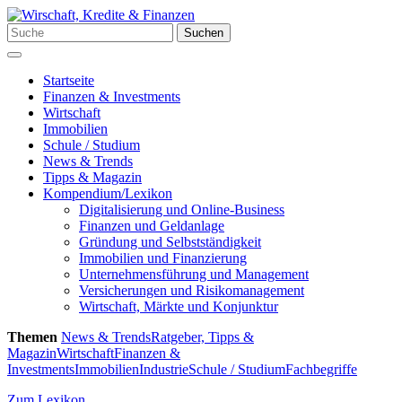
Zum
Inhalt
Suchen
Suchen
springen
nach:
Menü
Startseite
Finanzen & Investments
Wirtschaft
Immobilien
Schule / Studium
News & Trends
Tipps & Magazin
Kompendium/Lexikon
Digitalisierung und Online-Business
Finanzen und Geldanlage
Gründung und Selbstständigkeit
Immobilien und Finanzierung
Unternehmensführung und Management
Versicherungen und Risikomanagement
Wirtschaft, Märkte und Konjunktur
Themen
News & Trends
Ratgeber, Tipps &
Magazin
Wirtschaft
Finanzen &
Investments
Immobilien
Industrie
Schule / Studium
Fachbegriffe
Zum Lexikon