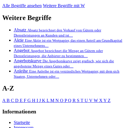
Alle Begriffe ansehen
Weitere Begriffe mit W
Weitere Begriffe
Absatz
Absatz bezeichnet den Verkauf von Gütern oder
Dienstleistungen an Kunden und ist…
Aktie
Eine Aktie ist ein Wertpapier, das einen Anteil am Grundkapital
eines Unternehmens…
Angebot
Angebot bezeichnet die Menge an Gütern oder
Dienstleistungen, die Anbieter zu bestimmten…
Angebotskurve
Die Angebotskurve zeigt grafisch, wie sich die
angebotene Menge eines Gutes oder…
Anleihe
Eine Anleihe ist ein verzinsliches Wertpapier, mit dem sich
Staaten, Unternehmen oder…
A-Z
A
B
C
D
E
F
G
H
I
J
K
L
M
N
O
P
Q
R
S
T
U
V
W
X
Y
Z
Informationen
Startseite
Impressum