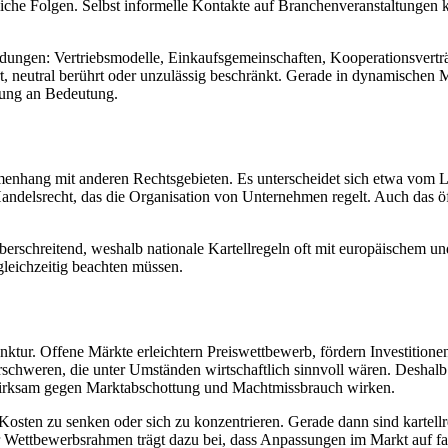
ftliche Folgen. Selbst informelle Kontakte auf Branchenveranstaltung
cheidungen: Vertriebsmodelle, Einkaufsgemeinschaften, Kooperationsver
 neutral berührt oder unzulässig beschränkt. Gerade in dynamischen Mä
fung an Bedeutung.
ammenhang mit anderen Rechtsgebieten. Es unterscheidet sich etwa vom L
Handelsrecht, das die Organisation von Unternehmen regelt. Auch das 
berschreitend, weshalb nationale Kartellregeln oft mit europäischem 
leichzeitig beachten müssen.
ktur. Offene Märkte erleichtern Preiswettbewerb, fördern Investitionen
hweren, die unter Umständen wirtschaftlich sinnvoll wären. Deshalb 
 wirksam gegen Marktabschottung und Machtmissbrauch wirken.
sten zu senken oder sich zu konzentrieren. Gerade dann sind kartellr
Wettbewerbsrahmen trägt dazu bei, dass Anpassungen im Markt auf fai