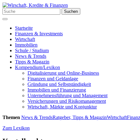
Zum
Inhalt
Suchen
Suchen
springen
nach:
Menü
Startseite
Finanzen & Investments
Wirtschaft
Immobilien
Schule / Studium
News & Trends
Tipps & Magazin
Kompendium/Lexikon
Digitalisierung und Online-Business
Finanzen und Geldanlage
Gründung und Selbstständigkeit
Immobilien und Finanzierung
Unternehmensführung und Management
Versicherungen und Risikomanagement
Wirtschaft, Märkte und Konjunktur
Themen
News & Trends
Ratgeber, Tipps & Magazin
Wirtschaft
Finanz
Zum Lexikon