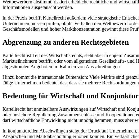
Wettbewerbern abstimmt, riskiert erhebliche rechtliche und wirtscha
Informationen ausgetauscht werden.
In der Praxis betrifft Kartellrecht außerdem viele strategische Ents
Unternehmen müssen prüfen, ob ihr Verhalten den Wettbewerb fördert,
Geschäftsmodellen und hoher Marktkonzentration gewinnt diese Prü
Abgrenzung zu anderen Rechtsgebieten
Kartellrecht ist Teil des Wirtschaftsrechts, steht aber in engem Zus
Marktteilnehmern betrifft, oder vom allgemeinen Gesellschafts- und 
abgestimmten Angeboten im Rahmen von Ausschreibungen.
Hinzu kommt die internationale Dimension: Viele Märkte sind grenzü
tätige Unternehmen bedeutet das, dass sie mehrere Rechtsordnungen g
Bedeutung für Wirtschaft und Konjunktur
Kartellrecht hat unmittelbare Auswirkungen auf Wirtschaft und Konjun
oder unsichere Regulierung Zusammenschlüsse und Kooperationen ersc
darf wirtschaftliche Entwicklung nicht unnötig hemmen, muss aber
In konjunkturellen Abschwüngen steigt der Druck auf Unternehmen, Ko
Absprachen und Marktabschottung erhöhen können. Ein verlässlicher 