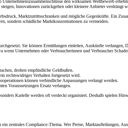
rüft, ob Unternehmenszusammenschlüsse den wirksamen Wettbewerb erheb
e steigen, Innovationen zurückgehen oder kleinere Anbieter verdrängt 
rbsdruck, Marktzutrittsschranken und mögliche Gegenkräfte. Ein Zusa
dern, sondern schädliche Marktkonzentrationen zu vermeiden.
durchgesetzt. Sie können Ermittlungen einleiten, Auskünfte verlangen
twa wenn Unternehmen oder Verbraucherinnen und Verbraucher Schaden
prachen, drohen empfindliche Geldbußen.
n rechtswidriges Verhalten fortgesetzt wird.
operationen können verbindliche Anpassungen verlangt werden.
ten Voraussetzungen Ersatz verlangen.
onders Kartelle werden oft verdeckt organisiert. Deshalb spielen H
ern ein zentrales Compliance-Thema. Wer Preise, Marktaufteilungen, Au