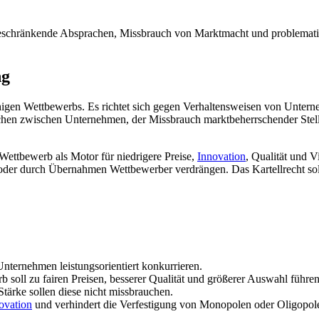
bsbeschränkende Absprachen, Missbrauch von Marktmacht und problem
ng
fähigen Wettbewerbs. Es richtet sich gegen Verhaltensweisen von Unte
hen zwischen Unternehmen, der Missbrauch marktbeherrschender Stel
l Wettbewerb als Motor für niedrigere Preise,
Innovation
, Qualität und V
er durch Übernahmen Wettbewerber verdrängen. Das Kartellrecht soll s
Unternehmen leistungsorientiert konkurrieren.
 soll zu fairen Preisen, besserer Qualität und größerer Auswahl führen
ärke sollen diese nicht missbrauchen.
ovation
und verhindert die Verfestigung von Monopolen oder Oligopol