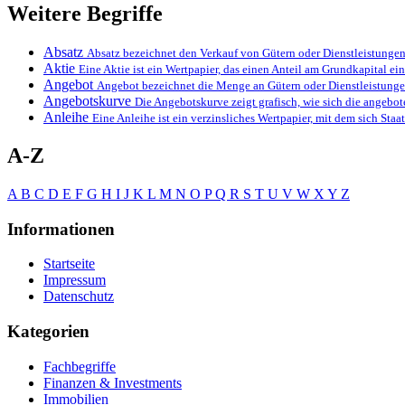
Weitere Begriffe
Absatz
Absatz bezeichnet den Verkauf von Gütern oder Dienstleistung
Aktie
Eine Aktie ist ein Wertpapier, das einen Anteil am Grundkapital 
Angebot
Angebot bezeichnet die Menge an Gütern oder Dienstleistung
Angebotskurve
Die Angebotskurve zeigt grafisch, wie sich die angeb
Anleihe
Eine Anleihe ist ein verzinsliches Wertpapier, mit dem sich St
A-Z
A
B
C
D
E
F
G
H
I
J
K
L
M
N
O
P
Q
R
S
T
U
V
W
X
Y
Z
Informationen
Startseite
Impressum
Datenschutz
Kategorien
Fachbegriffe
Finanzen & Investments
Immobilien