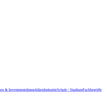
en & Investments
Immobilien
Industrie
Schule / Studium
Fachbegriffe