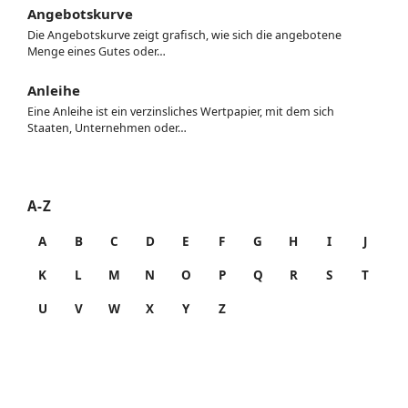
Angebotskurve
Die Angebotskurve zeigt grafisch, wie sich die angebotene
Menge eines Gutes oder…
Anleihe
Eine Anleihe ist ein verzinsliches Wertpapier, mit dem sich
Staaten, Unternehmen oder…
A-Z
A
B
C
D
E
F
G
H
I
J
K
L
M
N
O
P
Q
R
S
T
U
V
W
X
Y
Z