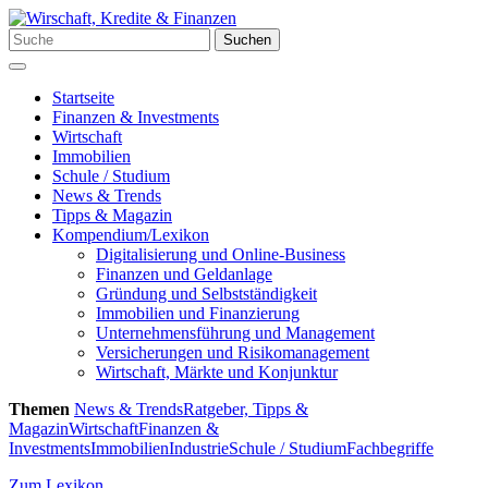
Zum
Inhalt
Suchen
Suchen
springen
nach:
Menü
Startseite
Finanzen & Investments
Wirtschaft
Immobilien
Schule / Studium
News & Trends
Tipps & Magazin
Kompendium/Lexikon
Digitalisierung und Online-Business
Finanzen und Geldanlage
Gründung und Selbstständigkeit
Immobilien und Finanzierung
Unternehmensführung und Management
Versicherungen und Risikomanagement
Wirtschaft, Märkte und Konjunktur
Themen
News & Trends
Ratgeber, Tipps &
Magazin
Wirtschaft
Finanzen &
Investments
Immobilien
Industrie
Schule / Studium
Fachbegriffe
Zum Lexikon