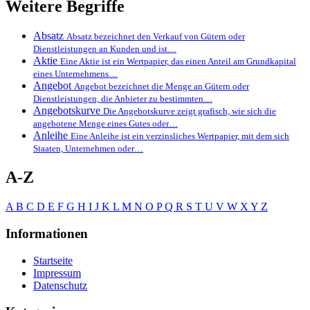
Weitere Begriffe
Absatz
Absatz bezeichnet den Verkauf von Gütern oder
Dienstleistungen an Kunden und ist…
Aktie
Eine Aktie ist ein Wertpapier, das einen Anteil am Grundkapital
eines Unternehmens…
Angebot
Angebot bezeichnet die Menge an Gütern oder
Dienstleistungen, die Anbieter zu bestimmten…
Angebotskurve
Die Angebotskurve zeigt grafisch, wie sich die
angebotene Menge eines Gutes oder…
Anleihe
Eine Anleihe ist ein verzinsliches Wertpapier, mit dem sich
Staaten, Unternehmen oder…
A-Z
A
B
C
D
E
F
G
H
I
J
K
L
M
N
O
P
Q
R
S
T
U
V
W
X
Y
Z
Informationen
Startseite
Impressum
Datenschutz