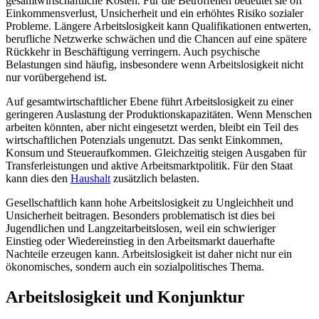
gesamtwirtschaftliche Kosten. Für die Betroffenen bedeutet sie oft
Einkommensverlust, Unsicherheit und ein erhöhtes Risiko sozialer
Probleme. Längere Arbeitslosigkeit kann Qualifikationen entwerten,
berufliche Netzwerke schwächen und die Chancen auf eine spätere
Rückkehr in Beschäftigung verringern. Auch psychische
Belastungen sind häufig, insbesondere wenn Arbeitslosigkeit nicht
nur vorübergehend ist.
Auf gesamtwirtschaftlicher Ebene führt Arbeitslosigkeit zu einer
geringeren Auslastung der Produktionskapazitäten. Wenn Menschen
arbeiten könnten, aber nicht eingesetzt werden, bleibt ein Teil des
wirtschaftlichen Potenzials ungenutzt. Das senkt Einkommen,
Konsum und Steueraufkommen. Gleichzeitig steigen Ausgaben für
Transferleistungen und aktive Arbeitsmarktpolitik. Für den Staat
kann dies den
Haushalt
zusätzlich belasten.
Gesellschaftlich kann hohe Arbeitslosigkeit zu Ungleichheit und
Unsicherheit beitragen. Besonders problematisch ist dies bei
Jugendlichen und Langzeitarbeitslosen, weil ein schwieriger
Einstieg oder Wiedereinstieg in den Arbeitsmarkt dauerhafte
Nachteile erzeugen kann. Arbeitslosigkeit ist daher nicht nur ein
ökonomisches, sondern auch ein sozialpolitisches Thema.
Arbeitslosigkeit und Konjunktur