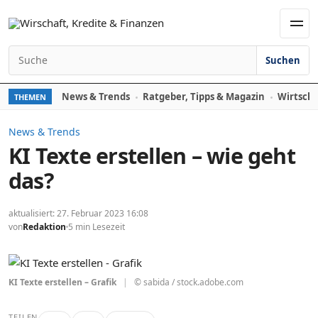
Zum Inhalt springen
Men
Suchen
Suchen nach:
News & Trends
Ratgeber, Tipps & Magazin
Wirtscha
THEMEN
News & Trends
KI Texte erstellen – wie geht
das?
aktualisiert: 27. Februar 2023 16:08
von
Redaktion
5 min Lesezeit
KI Texte erstellen – Grafik
|
© sabida / stock.adobe.com
TEILEN