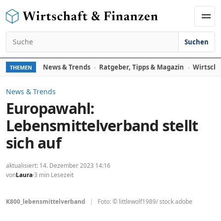
Zum Inhalt springen
Men
Suchen
Suchen nach:
News & Trends
Ratgeber, Tipps & Magazin
Wirtscha
THEMEN
News & Trends
Europawahl:
Lebensmittelverband stellt
sich auf
aktualisiert: 14. Dezember 2023 14:16
von
Laura
3 min Lesezeit
K800_lebensmittelverband
|
Foto: © littlewolf1989/ stock adobe