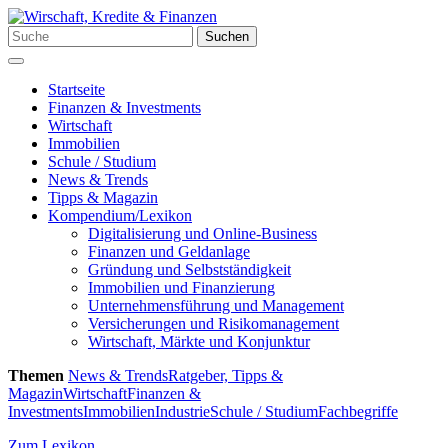
Zum
Inhalt
Suchen
Suchen
springen
nach:
Menü
Startseite
Finanzen & Investments
Wirtschaft
Immobilien
Schule / Studium
News & Trends
Tipps & Magazin
Kompendium/Lexikon
Digitalisierung und Online-Business
Finanzen und Geldanlage
Gründung und Selbstständigkeit
Immobilien und Finanzierung
Unternehmensführung und Management
Versicherungen und Risikomanagement
Wirtschaft, Märkte und Konjunktur
Themen
News & Trends
Ratgeber, Tipps &
Magazin
Wirtschaft
Finanzen &
Investments
Immobilien
Industrie
Schule / Studium
Fachbegriffe
Zum Lexikon