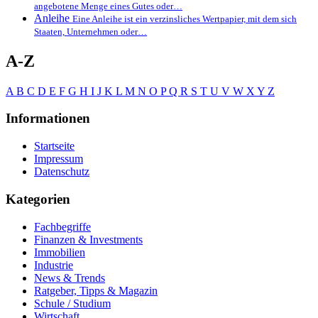
angebotene Menge eines Gutes oder…
Anleihe
Eine Anleihe ist ein verzinsliches Wertpapier, mit dem sich
Staaten, Unternehmen oder…
A-Z
A
B
C
D
E
F
G
H
I
J
K
L
M
N
O
P
Q
R
S
T
U
V
W
X
Y
Z
Informationen
Startseite
Impressum
Datenschutz
Kategorien
Fachbegriffe
Finanzen & Investments
Immobilien
Industrie
News & Trends
Ratgeber, Tipps & Magazin
Schule / Studium
Wirtschaft