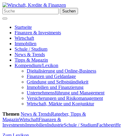
Zum
Inhalt
Suchen
Suchen
springen
nach:
Menü
Startseite
Finanzen & Investments
Wirtschaft
Immobilien
Schule / Studium
News & Trends
Tipps & Magazin
Kompendium/Lexikon
Digitalisierung und Online-Business
Finanzen und Geldanlage
Gründung und Selbstständigkeit
Immobilien und Finanzierung
Unternehmensführung und Management
Versicherungen und Risikomanagement
Wirtschaft, Märkte und Konjunktur
Themen
News & Trends
Ratgeber, Tipps &
Magazin
Wirtschaft
Finanzen &
Investments
Immobilien
Industrie
Schule / Studium
Fachbegriffe
Zum Lexikon