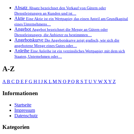
Absatz
Absatz bezeichnet den Verkauf von Gütern oder
Dienstleistungen an Kunden und ist…
Aktie
Eine Aktie ist ein Wertpapier, das einen Anteil am Grundkapital
eines Unternehmens…
Angebot
Angebot bezeichnet die Menge an Gütern oder
Dienstleistungen, die Anbieter zu bestimmten…
Angebotskurve
Die Angebotskurve zeigt grafisch, wie sich die
angebotene Menge eines Gutes oder…
Anleihe
Eine Anleihe ist ein verzinsliches Wertpapier, mit dem sich
Staaten, Unternehmen oder…
A-Z
A
B
C
D
E
F
G
H
I
J
K
L
M
N
O
P
Q
R
S
T
U
V
W
X
Y
Z
Informationen
Startseite
Impressum
Datenschutz
Kategorien