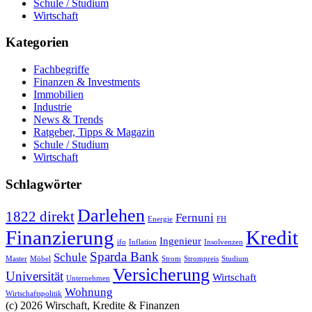
Schule / Studium
Wirtschaft
Kategorien
Fachbegriffe
Finanzen & Investments
Immobilien
Industrie
News & Trends
Ratgeber, Tipps & Magazin
Schule / Studium
Wirtschaft
Schlagwörter
Darlehen
1822 direkt
Fernuni
Energie
FH
Finanzierung
Kredit
Ingenieur
ifo
Inflation
Insolvenzen
Sparda Bank
Schule
Master
Möbel
Strom
Strompreis
Studium
Versicherung
Universität
Wirtschaft
Unternehmen
Wohnung
Wirtschaftspolitik
(c) 2026 Wirschaft, Kredite & Finanzen