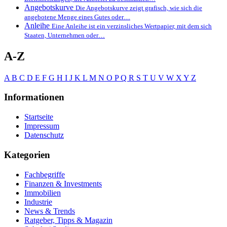
Angebotskurve
Die Angebotskurve zeigt grafisch, wie sich die
angebotene Menge eines Gutes oder…
Anleihe
Eine Anleihe ist ein verzinsliches Wertpapier, mit dem sich
Staaten, Unternehmen oder…
A-Z
A
B
C
D
E
F
G
H
I
J
K
L
M
N
O
P
Q
R
S
T
U
V
W
X
Y
Z
Informationen
Startseite
Impressum
Datenschutz
Kategorien
Fachbegriffe
Finanzen & Investments
Immobilien
Industrie
News & Trends
Ratgeber, Tipps & Magazin