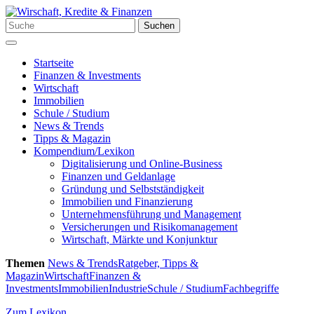
Zum
Inhalt
Suchen
Suchen
springen
nach:
Menü
Startseite
Finanzen & Investments
Wirtschaft
Immobilien
Schule / Studium
News & Trends
Tipps & Magazin
Kompendium/Lexikon
Digitalisierung und Online-Business
Finanzen und Geldanlage
Gründung und Selbstständigkeit
Immobilien und Finanzierung
Unternehmensführung und Management
Versicherungen und Risikomanagement
Wirtschaft, Märkte und Konjunktur
Themen
News & Trends
Ratgeber, Tipps &
Magazin
Wirtschaft
Finanzen &
Investments
Immobilien
Industrie
Schule / Studium
Fachbegriffe
Zum Lexikon