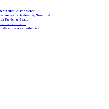
er in einer Volkswirtschaft…
r Steuerung von Geldmenge, Zinsen und…
en an Kunden und ist…
eines Unternehmens…
en, die Anbieter zu bestimmten…