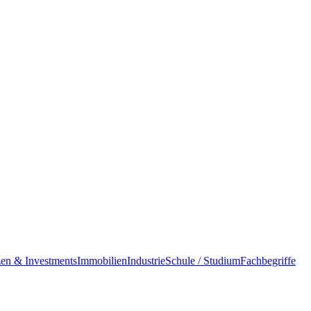
en & Investments
Immobilien
Industrie
Schule / Studium
Fachbegriffe