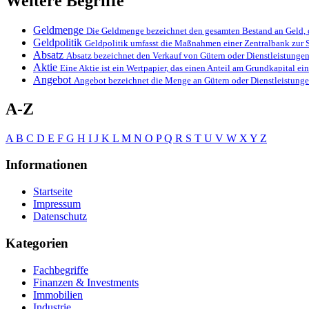
Weitere Begriffe
Geldmenge
Die Geldmenge bezeichnet den gesamten Bestand an Geld, d
Geldpolitik
Geldpolitik umfasst die Maßnahmen einer Zentralbank zu
Absatz
Absatz bezeichnet den Verkauf von Gütern oder Dienstleistung
Aktie
Eine Aktie ist ein Wertpapier, das einen Anteil am Grundkapital 
Angebot
Angebot bezeichnet die Menge an Gütern oder Dienstleistung
A-Z
A
B
C
D
E
F
G
H
I
J
K
L
M
N
O
P
Q
R
S
T
U
V
W
X
Y
Z
Informationen
Startseite
Impressum
Datenschutz
Kategorien
Fachbegriffe
Finanzen & Investments
Immobilien
Industrie