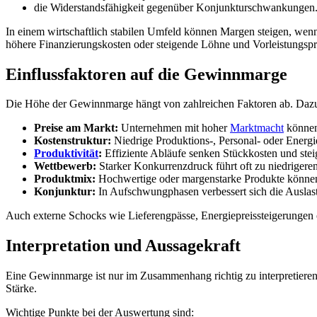
die Widerstandsfähigkeit gegenüber Konjunkturschwankungen
In einem wirtschaftlich stabilen Umfeld können Margen steigen, we
höhere Finanzierungskosten oder steigende Löhne und Vorleistungspr
Einflussfaktoren auf die Gewinnmarge
Die Höhe der Gewinnmarge hängt von zahlreichen Faktoren ab. Dazu
Preise am Markt:
Unternehmen mit hoher
Marktmacht
können 
Kostenstruktur:
Niedrige Produktions-, Personal- oder Energ
Produktivität
:
Effiziente Abläufe senken Stückkosten und steig
Wettbewerb:
Starker Konkurrenzdruck führt oft zu niedrigere
Produktmix:
Hochwertige oder margenstarke Produkte könne
Konjunktur:
In Aufschwungphasen verbessert sich die Auslas
Auch externe Schocks wie Lieferengpässe, Energiepreissteigerunge
Interpretation und Aussagekraft
Eine Gewinnmarge ist nur im Zusammenhang richtig zu interpretieren. E
Stärke.
Wichtige Punkte bei der Auswertung sind: