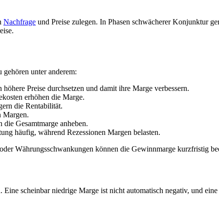
.
nn
Nachfrage
und Preise zulegen. In Phasen schwächerer Konjunktur ge
eise.
 gehören unter anderem:
höhere Preise durchsetzen und damit ihre Marge verbessern.
iekosten erhöhen die Marge.
ern die Rentabilität.
n Margen.
n die Gesamtmarge anheben.
tung häufig, während Rezessionen Margen belasten.
n oder Währungsschwankungen können die Gewinnmarge kurzfristig bee
ine scheinbar niedrige Marge ist nicht automatisch negativ, und eine h