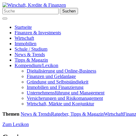
Zum
Inhalt
Suchen
Suchen
springen
nach:
Menü
Startseite
Finanzen & Investments
Wirtschaft
Immobilien
Schule / Studium
News & Trends
Tipps & Magazin
Kompendium/Lexikon
Digitalisierung und Online-Business
Finanzen und Geldanlage
Gründung und Selbstständigkeit
Immobilien und Finanzierung
Unternehmensführung und Management
Versicherungen und Risikomanagement
Wirtschaft, Märkte und Konjunktur
Themen
News & Trends
Ratgeber, Tipps & Magazin
Wirtschaft
Finanz
Zum Lexikon