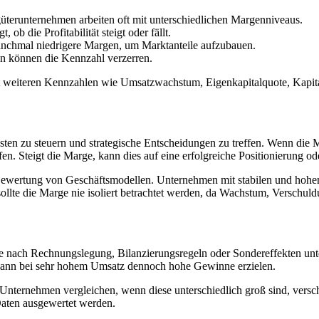
terunternehmen arbeiten oft mit unterschiedlichen Margenniveaus.
ob die Profitabilität steigt oder fällt.
chmal niedrigere Margen, um Marktanteile aufzubauen.
n können die Kennzahl verzerren.
t weiteren Kennzahlen wie Umsatzwachstum, Eigenkapitalquote, Kapita
n zu steuern und strategische Entscheidungen zu treffen. Wenn die Ma
en. Steigt die Marge, kann dies auf eine erfolgreiche Positionierung od
Bewertung von Geschäftsmodellen. Unternehmen mit stabilen und hohen M
sollte die Marge nie isoliert betrachtet werden, da Wachstum, Verschul
e nach Rechnungslegung, Bilanzierungsregeln oder Sondereffekten unter
kann bei sehr hohem Umsatz dennoch hohe Gewinne erzielen.
nternehmen vergleichen, wenn diese unterschiedlich groß sind, verschi
Daten ausgewertet werden.