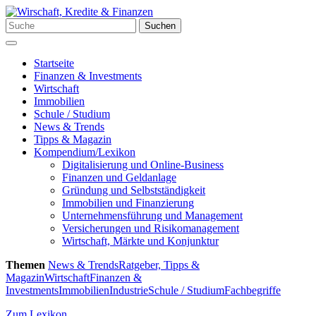
Zum
Inhalt
Suchen
Suchen
springen
nach:
Menü
Startseite
Finanzen & Investments
Wirtschaft
Immobilien
Schule / Studium
News & Trends
Tipps & Magazin
Kompendium/Lexikon
Digitalisierung und Online-Business
Finanzen und Geldanlage
Gründung und Selbstständigkeit
Immobilien und Finanzierung
Unternehmensführung und Management
Versicherungen und Risikomanagement
Wirtschaft, Märkte und Konjunktur
Themen
News & Trends
Ratgeber, Tipps &
Magazin
Wirtschaft
Finanzen &
Investments
Immobilien
Industrie
Schule / Studium
Fachbegriffe
Zum Lexikon