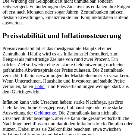
Die Wirkung der Geldpolitik ist nicht unmittelbar, sondern
zeitverzögert. Veränderungen des Zinsniveaus entfalten ihre Folgen
oft erst nach Monaten oder sogar Jahren. Zentralbanken müssen
deshalb Erwartungen, Finanzmärkte und Konjunkturdaten laufend
auswerten.
Preisstabilität und Inflationssteuerung
Preisniveaustabilität ist das meistgenannte Hauptziel einer
Zentralbank. Häufig wird es als Inflationsziel formuliert, zum
Beispiel als mittelfristige Zielrate von rund zwei Prozent. Ein
solches Ziel soll weder eine zu starke Geldentwertung noch eine
gefährliche Abwärtsspirale der Preise zulassen. Die Zentralbank
versucht, Inflationserwartungen der Marktteilnehmer zu verankern.
Wenn Unternehmen, Haushalte und Investoren auf stabile Preise
vertrauen, fallen
Lohn
– und Preisverhandlungen weniger stark aus
dem Gleichgewicht.
Inflation kann viele Ursachen haben: starke Nachfrage, gestörte
Lieferketten, hohe Energiepreise, Lohnanstiege oder eine starke
Ausweitung der
Geldmenge
. Die Zentralbank kann nicht alle
Ursachen direkt beseitigen, aber sie kann die gesamtwirtschaftliche
Nachfrage beeinflussen und damit den Inflationsdruck dämpfen oder
stützen. Dabei muss sie Zielkonflikte beachten, etwa zwischen
Inflationsbekämpfung und Wachstumssicherung.