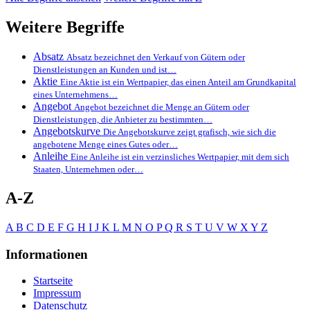
Weitere Begriffe
Absatz
Absatz bezeichnet den Verkauf von Gütern oder
Dienstleistungen an Kunden und ist…
Aktie
Eine Aktie ist ein Wertpapier, das einen Anteil am Grundkapital
eines Unternehmens…
Angebot
Angebot bezeichnet die Menge an Gütern oder
Dienstleistungen, die Anbieter zu bestimmten…
Angebotskurve
Die Angebotskurve zeigt grafisch, wie sich die
angebotene Menge eines Gutes oder…
Anleihe
Eine Anleihe ist ein verzinsliches Wertpapier, mit dem sich
Staaten, Unternehmen oder…
A-Z
A
B
C
D
E
F
G
H
I
J
K
L
M
N
O
P
Q
R
S
T
U
V
W
X
Y
Z
Informationen
Startseite
Impressum
Datenschutz