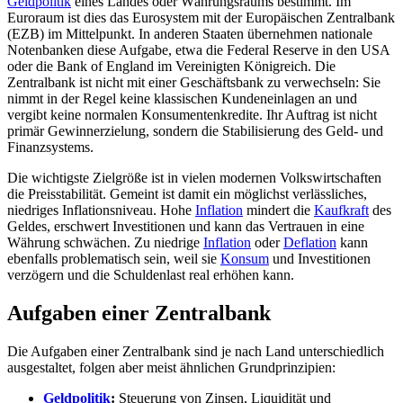
Geldpolitik
eines Landes oder Währungsraums bestimmt. Im
Euroraum ist dies das Eurosystem mit der Europäischen Zentralbank
(EZB) im Mittelpunkt. In anderen Staaten übernehmen nationale
Notenbanken diese Aufgabe, etwa die Federal Reserve in den USA
oder die Bank of England im Vereinigten Königreich. Die
Zentralbank ist nicht mit einer Geschäftsbank zu verwechseln: Sie
nimmt in der Regel keine klassischen Kundeneinlagen an und
vergibt keine normalen Konsumentenkredite. Ihr Auftrag ist nicht
primär Gewinnerzielung, sondern die Stabilisierung des Geld- und
Finanzsystems.
Die wichtigste Zielgröße ist in vielen modernen Volkswirtschaften
die Preisstabilität. Gemeint ist damit ein möglichst verlässliches,
niedriges Inflationsniveau. Hohe
Inflation
mindert die
Kaufkraft
des
Geldes, erschwert Investitionen und kann das Vertrauen in eine
Währung schwächen. Zu niedrige
Inflation
oder
Deflation
kann
ebenfalls problematisch sein, weil sie
Konsum
und Investitionen
verzögern und die Schuldenlast real erhöhen kann.
Aufgaben einer Zentralbank
Die Aufgaben einer Zentralbank sind je nach Land unterschiedlich
ausgestaltet, folgen aber meist ähnlichen Grundprinzipien:
Geldpolitik
:
Steuerung von Zinsen, Liquidität und