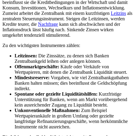
beeinflusst sie die Kreditbedingungen in der Wirtschaft und damit
Konsum, Investitionen, Wechselkurs und Inflationsentwicklung.
Zumeist arbeitet die Zentralbank mit einem kurzfristigen
Leitzins
als
zentralem Steuerungsinstrument. Steigen die Leitzinsen, werden
Kredite teurer, die
Nachfrage
kann sich abschwächen und der
Inflationsdruck lässt häufig nach. Sinkende Zinsen wirken
umgekehrt tendenziell stimulierend.
Zu den wichtigsten Instrumenten zählen:
Leitzinsen:
Die Zinssätze, zu denen sich Banken
Zentralbankgeld leihen oder anlegen können.
Offenmarktgeschäfte:
Käufe oder Verkäufe von
Wertpapieren, mit denen die Zentralbank Liquidität steuert.
Mindestsreserve:
Vorgaben, wie viel Zentralbankguthaben
Banken halten müssen; dies beeinflusst die Geldschöpfung
indirekt.
Spontane oder gezielte Liquiditätshilfen:
Kurzfristige
Unterstützung für Banken, wenn am Markt vorübergehend
kein ausreichender Zugang zu Liquidität besteht.
Unkonventionelle Maßnahmen:
Zum Beispiel
Wertpapierankäufe in großem Umfang oder gezielte
langfristige Refinanzierungsgeschäfte, wenn herkömmliche
Instrumente nicht ausreichen.