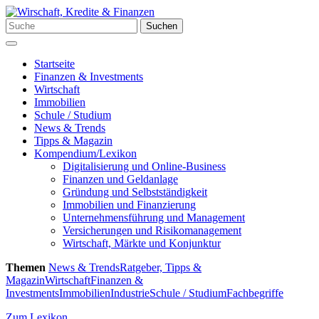
Zum
Inhalt
Suchen
Suchen
springen
nach:
Menü
Startseite
Finanzen & Investments
Wirtschaft
Immobilien
Schule / Studium
News & Trends
Tipps & Magazin
Kompendium/Lexikon
Digitalisierung und Online-Business
Finanzen und Geldanlage
Gründung und Selbstständigkeit
Immobilien und Finanzierung
Unternehmensführung und Management
Versicherungen und Risikomanagement
Wirtschaft, Märkte und Konjunktur
Themen
News & Trends
Ratgeber, Tipps &
Magazin
Wirtschaft
Finanzen &
Investments
Immobilien
Industrie
Schule / Studium
Fachbegriffe
Zum Lexikon