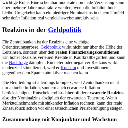
wichtige Rolle. Eine scheinbar moderate nominale Verzinsung kann
über mehrere Jahre unattraktiv werden, wenn die Inflation hoch
bleibt. Umgekehrt kann ein niedriger Nominalzins in einem Umfeld
sehr tiefer Inflation real vergleichsweise attraktiv sein.
Realzins in der
Geldpolitik
Für Zentralbanken ist der Realzins eine wichtige
Orientierungsgrösse.
Geldpolitik
wirkt nicht nur über die Höhe der
Leitzinsen, sondern über den
realen Finanzierungskonditionen
.
Ein hoher Realzins verteuert Kredite in Kaufkraftbegriffen und kann
die
Nachfrage
dämpfen. Ein tiefer oder negativer Realzins wirkt
tendenziell stimulierend, weil er
Konsum
und Investitionen
gegenüber dem Sparen attraktiver machen kann.
Die Beurteilung ist allerdings komplex, weil Zentralbanken nicht
nur aktuelle Inflation, sondern auch erwartete Inflation
berücksichtigen. Entscheidend ist daher oft der
erwartete Realzins
,
also der Nominalzins abzüglich der erwarteten Teuerung. Wenn
Marktteilnehmende mit sinkender Inflation rechnen, kann der reale
Zinsausblick schon vor einer tatsächlichen Preisberuhigung steigen.
Zusammenhang mit Konjunktur und Wachstum