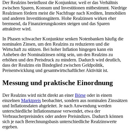
Der Realzins beeinflusst die Konjunktur, weil er das Verhältnis
zwischen Sparen, Konsum und Investitionen mitbestimmt. Niedrige
Realzinsen fördern meist die Nachfrage nach Krediten, Immobilien
und anderen Investitionsgütern. Hohe Realzinsen wirken eher
bremsend, da Finanzierungskosten steigen und das Sparen
attraktiver wird.
In Phasen schwacher Konjunktur senken Notenbanken häufig die
nominalen Zinsen, um den Realzins zu reduzieren und die
Wirtschaft zu stützen. Bei hoher Inflation hingegen kann ein
Anheben der Nominalzinsen nötig sein, um den Realzins zu
erhöhen und den Preisdruck zu mindern. Dadurch wird deutlich,
dass der Realzins ein Bindeglied zwischen Geldpolitik,
Preisentwicklung und gesamtwirtschaftlicher Aktivität ist.
Messung und praktische Einordnung
Der Realzins wird nicht direkt an einer
Börse
oder in einem
einzelnen
Marktpreis
beobachtet, sondern aus nominalen Zinssätzen
und Inflationsdaten abgeleitet. Je nach Anwendung werden
unterschiedliche Inflationsmasse verwendet, etwa der
Verbraucherpreisindex oder andere Preisindizes. Dadurch können
sich je nach Berechnungsbasis unterschiedliche Realzinswerte
ergeben.