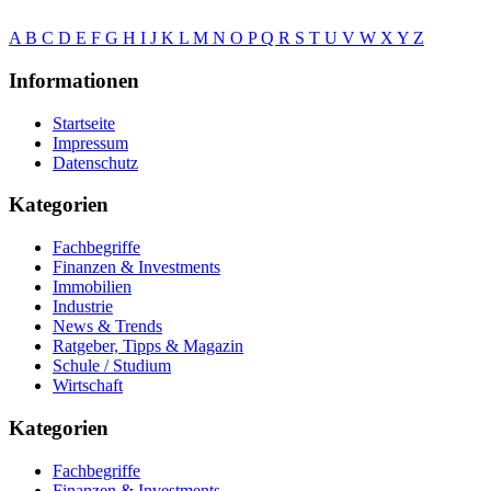
A
B
C
D
E
F
G
H
I
J
K
L
M
N
O
P
Q
R
S
T
U
V
W
X
Y
Z
Informationen
Startseite
Impressum
Datenschutz
Kategorien
Fachbegriffe
Finanzen & Investments
Immobilien
Industrie
News & Trends
Ratgeber, Tipps & Magazin
Schule / Studium
Wirtschaft
Kategorien
Fachbegriffe
Finanzen & Investments